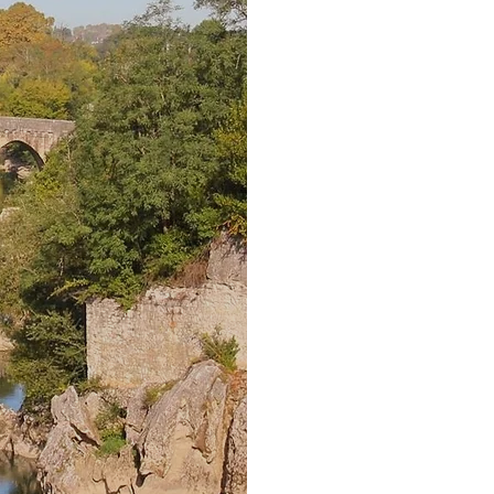
Les
rives
d
la
pêche à l
Le
vignob
plusieurs v
sur les Pyr
dégustez!
d'