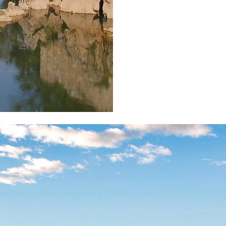
rthez
.